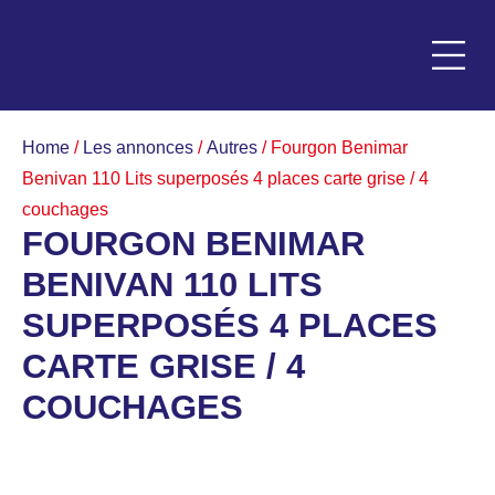
Panneau de gestion des cookies
Les ann
Les acc
Les repri
Home
/
Les annonces
/
Autres
/ Fourgon Benimar
Benivan 110 Lits superposés 4 places carte grise / 4
couchages
FOURGON BENIMAR
BENIVAN 110 LITS
SUPERPOSÉS 4 PLACES
CARTE GRISE / 4
COUCHAGES