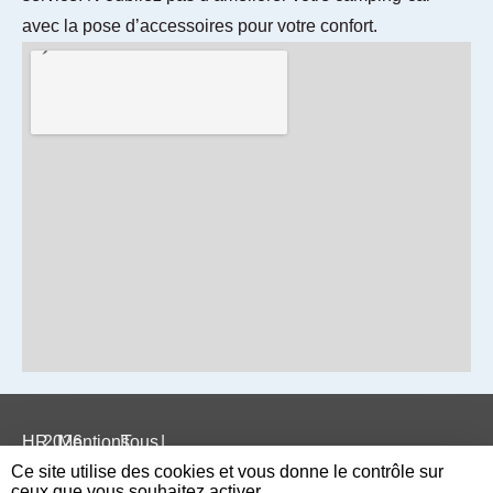
avec la pose d’accessoires pour votre confort.
HR
2026
|
Mentions
|
Tous
|
Ce site utilise des cookies et vous donne le contrôle sur
LOISIRS
légales
droits
ceux que vous souhaitez activer