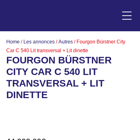
Panneau de gestion des cookies
Les ann
Les acc
Les repri
Home
/
Les annonces
/
Autres
/ Fourgon Bürstner City
Car C 540 Lit transversal + Lit dinette
FOURGON BÜRSTNER
CITY CAR C 540 LIT
TRANSVERSAL + LIT
DINETTE